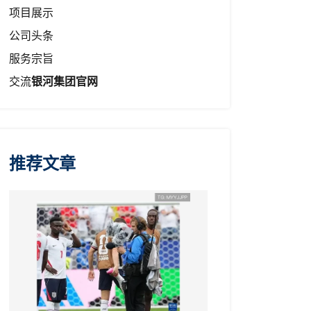
项目展示
公司头条
服务宗旨
交流
银河集团官网
推荐文章