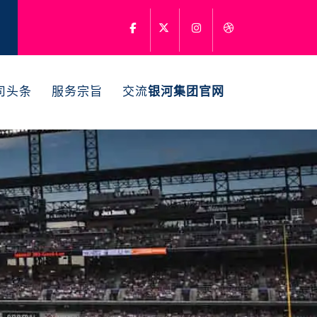
司头条
服务宗旨
交流
银河集团官网