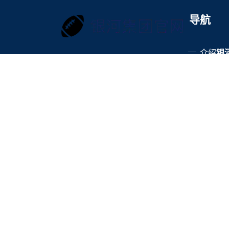
导航
介绍
银
佛山市顺德区北滘镇美的大
项目展
道6号美的总部大楼B区26-
28楼
公司头
服务宗
14814442163
交流
银
上班时间
周一至周六：上午8点至下午5
点
周日休息