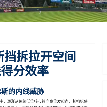
斯挡拆拉开空间
线得分效率
维斯的内线威胁
系中，逐渐从传统低位核心转向高位发起点，其挡拆使